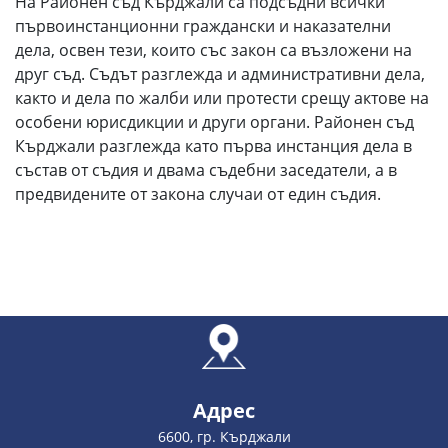
На Районен съд Кърджали са подсъдни всички
първоинстанционни граждански и наказателни
дела, освен тези, които със закон са възложени на
друг съд. Съдът разглежда и административни дела,
както и дела по жалби или протести срещу актове на
особени юрисдикции и други органи. Районен съд
Кърджали разглежда като първа инстанция дела в
състав от съдия и двама съдебни заседатели, а в
предвидените от закона случаи от един съдия.
Адрес
6600, гр. Кърджали