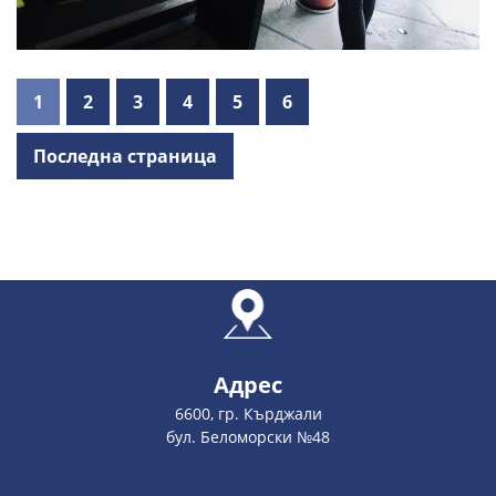
1
2
3
4
5
6
Последна страница
Адрес
6600, гр. Кърджали
бул. Беломорски №48