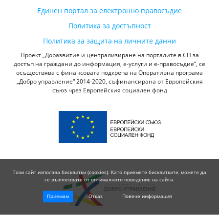
Единен портал за електронно правосъдие
Политика за достъпност
Политика за защита на личните данни
Проект „Доразвитие и централизиране на порталите в СП за
достъп на граждани до информация, е-услуги и е-правосъдие“, се
осъществява с финансовата подкрепа на Оперативна програма
„Добро управление“ 2014-2020, съфинансирана от Европейския
съюз чрез Европейския социален фонд
Този сайт използва бисквитки (cookies). Като приемете бисквитките, можете да
се възползвате от оптималното поведение на сайта.
Приемам
Отказ
Повече информация